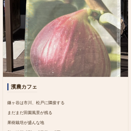
濱農カフェ
鎌ヶ谷は市川、松戸に隣接する
まだまだ田園風景が残る
果樹栽培が盛んな地