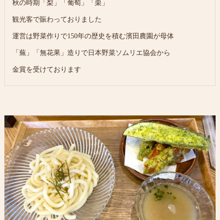
秋の時期「梨」「葡萄」「栗」
観光客で賑わっておりました
運営は野菜作りで150年の歴史を積む濱田農園が母体
「蕪」「無花果」造りで日本野菜ソムリエ協会から
金賞を受けております